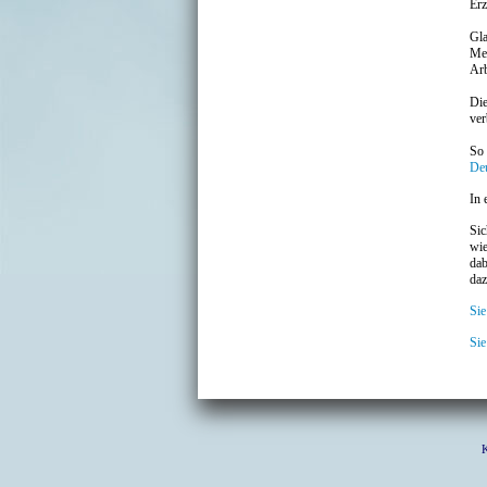
Erz
Gla
Mei
Arb
Die
ver
So 
De
In 
Sic
wie
dab
daz
Sie
Sie