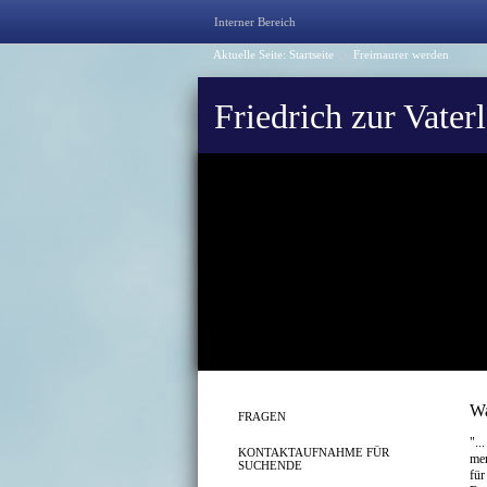
Interner Bereich
Aktuelle Seite:
Startseite
Freimaurer werden
Friedrich zur Vater
Wa
FRAGEN
"..
KONTAKTAUFNAHME FÜR
men
SUCHENDE
für