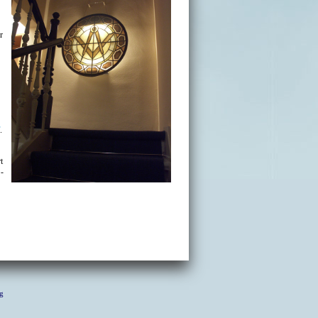
r
.
t
-
g