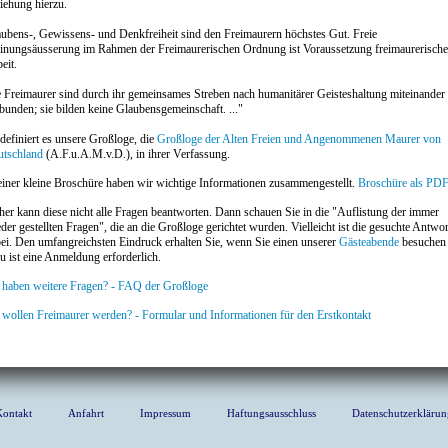
iehung hierzu.
ubens-, Gewissens- und Denkfreiheit sind den Freimaurern höchstes Gut. Freie
nungsäusserung im Rahmen der Freimaurerischen Ordnung ist Voraussetzung freimaurerische
eit.
 Freimaurer sind durch ihr gemeinsames Streben nach humanitärer Geisteshaltung miteinander
bunden; sie bilden keine Glaubensgemeinschaft. ..."
definiert es unsere Großloge, die
Großloge der Alten Freien und Angenommenen Maurer von
utschland
(A.F.u.A.M.v.D.), in ihrer Verfassung.
einer kleine Broschüre haben wir wichtige Informationen zusammengestellt.
Broschüre als PDF
her kann diese nicht alle Fragen beantworten. Dann schauen Sie in die "Auflistung der immer
der gestellten Fragen", die an die Großloge gerichtet wurden. Vielleicht ist die gesuchte Antwor
ei. Den umfangreichsten Eindruck erhalten Sie, wenn Sie einen unserer
Gästeabende
besuchen 
u ist eine Anmeldung erforderlich.
 haben weitere Fragen? - FAQ der Großloge
 wollen Freimaurer werden? - Formular und Informationen für den Erstkontakt
Kontakt
Anfahrt
Impressum
Haftungsausschluss
Datenschutzerklärun