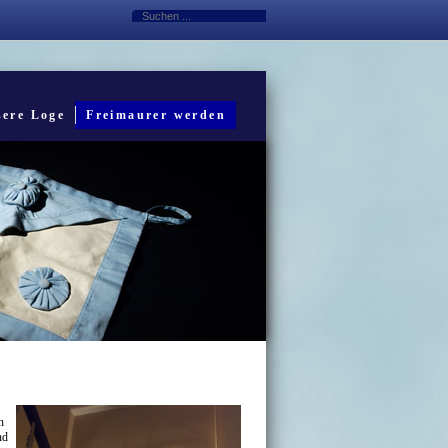
ere Loge
Freimaurer werden
n
nd